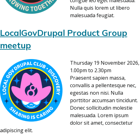
congue leo eget malesuada.
Nulla quis lorem ut libero
malesuada feugiat.
LocalGovDrupal Product Group
meetup
Thursday 19 November 2026,
1.00pm to 2.30pm
Praesent sapien massa,
convallis a pellentesque nec,
egestas non nisi. Nulla
porttitor accumsan tincidunt.
Donec sollicitudin molestie
malesuada. Lorem ipsum
dolor sit amet, consectetur
adipiscing elit.